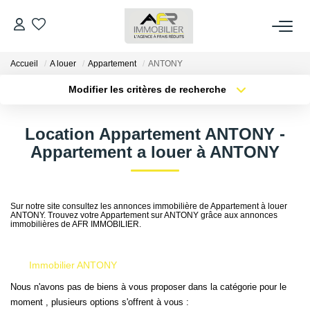
Accueil
A louer
Appartement
ANTONY
ACHETER
Modifier les critères de recherche
Type de transaction
Localisation
LOUER
Acheter
Localisation
Location Appartement ANTONY -
Type de bien
Sélectionnez...
Surface min
Appartement a louer à ANTONY
ESTIMER
Plus de critères
Budget max
FAIRE GÉRER
Sur notre site consultez les annonces immobilière de Appartement à louer
ANTONY. Trouvez votre Appartement sur ANTONY grâce aux annonces
Créer une alerte
immobilières de AFR IMMOBILIER.
NOS AGENCES
Immobilier ANTONY
Qui Sommes Nous
Nous n'avons pas de biens à vous proposer dans la catégorie pour le
AFR IMMOBILIER Bezons
moment , plusieurs options s'offrent à vous :