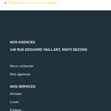
AFR IMMOBILIER Carrières-Sur-Seine
Transmettez-nous votre demande
AFR IMMOBILIER Chatou - Location | Gestion | Syndic
AFR IMMOBILIER Chatou - Transaction
AFR IMMOBILIER Houilles
AFR IMMOBILIER Sartrouville
NOS AGENCES
148 RUE EDOUARD VAILLANT, 95870 BEZONS
CONTACT
Nous contacter
Nos agences
NOS SERVICES
Acheter
Louer
Estimer