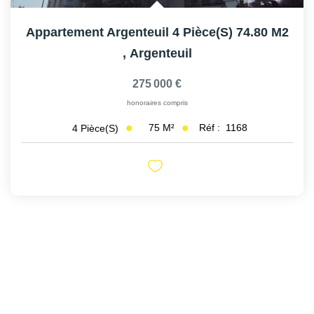
Appartement Argenteuil 4 Pièce(s) 74.80 M2
,
Argenteuil
275 000 €
honoraires compris
75
M²
Réf :
1168
4
Pièce(s)