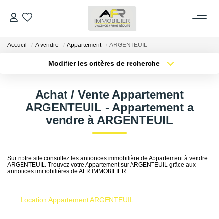
Accueil
A vendre
Appartement
ARGENTEUIL
ACHETER
Modifier les critères de recherche
Type de transaction
Localisation
LOUER
Acheter
Localisation
Achat / Vente Appartement
Type de bien
Sélectionnez...
Surface min
ARGENTEUIL - Appartement a
ESTIMER
vendre à ARGENTEUIL
Plus de critères
Budget max
FAIRE GÉRER
Créer une alerte
Sur notre site consultez les annonces immobilière de Appartement à vendre
ARGENTEUIL. Trouvez votre Appartement sur ARGENTEUIL grâce aux
NOS AGENCES
annonces immobilières de AFR IMMOBILIER.
Qui Sommes Nous
Location Appartement ARGENTEUIL
AFR IMMOBILIER Bezons