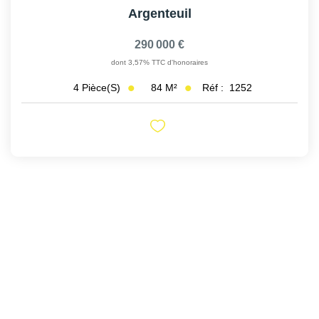
Argenteuil
290 000 €
dont 3,57% TTC d'honoraires
84
M²
Réf :
1252
4
Pièce(s)