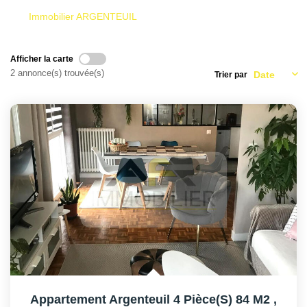
AFR IMMOBILIER Carrières-Sur-Seine
Immobilier ARGENTEUIL
AFR IMMOBILIER Chatou - Location | Gestion | Syndic
AFR IMMOBILIER Chatou - Transaction
Afficher la carte
AFR IMMOBILIER Houilles
2 annonce(s) trouvée(s)
Trier par
AFR IMMOBILIER Sartrouville
CONTACT
Appartement Argenteuil 4 Pièce(s) 84 M2
,