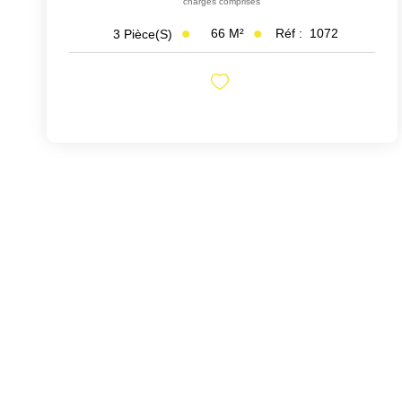
charges comprises
66
M²
Réf :
1072
3
Pièce(s)