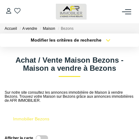
Accueil
A vendre
Maison
Bezons
ACHETER
Modifier les critères de recherche
Type de transaction
Localisation
LOUER
Acheter
Localisation
Achat / Vente Maison Bezons -
Type de bien
Sélectionnez...
Surface min
Maison a vendre à Bezons
ESTIMER
Plus de critères
Budget max
FAIRE GÉRER
Sur notre site consultez les annonces immobilière de Maison à vendre
Bezons. Trouvez votre Maison sur Bezons grâce aux annonces immobilières
Créer une alerte
de AFR IMMOBILIER.
NOS AGENCES
Immobilier Bezons
Qui Sommes Nous
AFR IMMOBILIER Bezons
Afficher la carte