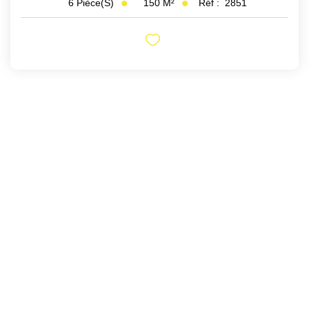
150
M²
Réf :
2851
6
Pièce(s)