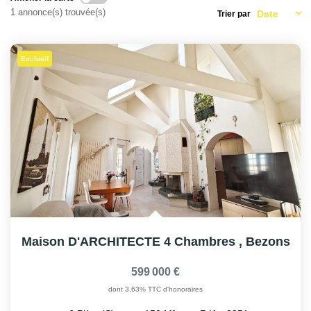
AFR IMMOBILIER Carrières-Sur-Seine
1 annonce(s) trouvée(s)
Trier par
AFR IMMOBILIER Chatou - Location | Gestion | Syndic
AFR IMMOBILIER Chatou - Transaction
Exclusif
AFR IMMOBILIER Houilles
AFR IMMOBILIER Sartrouville
CONTACT
Maison D'ARCHITECTE 4 Chambres
,
Bezons
599 000 €
dont 3,63% TTC d'honoraires