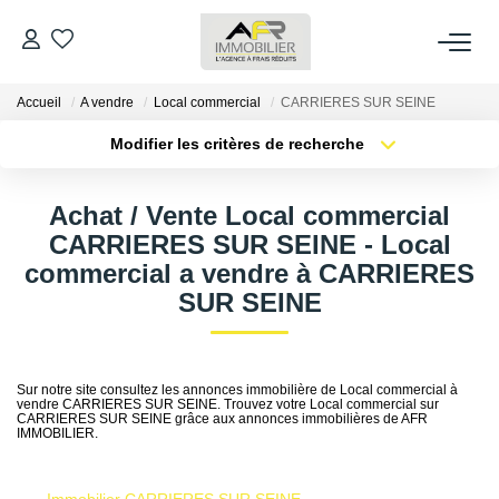
Accueil
A vendre
Local commercial
CARRIERES SUR SEINE
ACHETER
Modifier les critères de recherche
Type de transaction
Localisation
LOUER
Acheter
Localisation
Achat / Vente Local commercial
Type de bien
Sélectionnez...
Surface min
CARRIERES SUR SEINE - Local
ESTIMER
commercial a vendre à CARRIERES
Plus de critères
Budget max
SUR SEINE
FAIRE GÉRER
Créer une alerte
NOS AGENCES
Sur notre site consultez les annonces immobilière de Local commercial à
vendre CARRIERES SUR SEINE. Trouvez votre Local commercial sur
CARRIERES SUR SEINE grâce aux annonces immobilières de AFR
Qui Sommes Nous
IMMOBILIER.
AFR IMMOBILIER Bezons