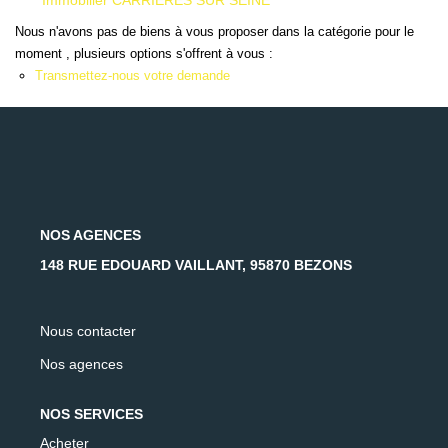
Immobilier CARRIERES SUR SEINE
AFR IMMOBILIER Carrières-Sur-Seine
Nous n'avons pas de biens à vous proposer dans la catégorie pour le
AFR IMMOBILIER Chatou - Location | Gestion | Syndic
moment , plusieurs options s'offrent à vous :
AFR IMMOBILIER Chatou - Transaction
Transmettez-nous votre demande
AFR IMMOBILIER Houilles
AFR IMMOBILIER Sartrouville
CONTACT
NOS AGENCES
148 RUE EDOUARD VAILLANT, 95870 BEZONS
Nous contacter
Nos agences
NOS SERVICES
Acheter