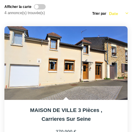
AFR IMMOBILIER Carrières-Sur-Seine
Afficher la carte
AFR IMMOBILIER Chatou - Location | Gestion | Syndic
4 annonce(s) trouvée(s)
Trier par
AFR IMMOBILIER Chatou - Transaction
AFR IMMOBILIER Houilles
AFR IMMOBILIER Sartrouville
CONTACT
MAISON DE VILLE 3 Pièces
,
Carrieres Sur Seine
370 000 €