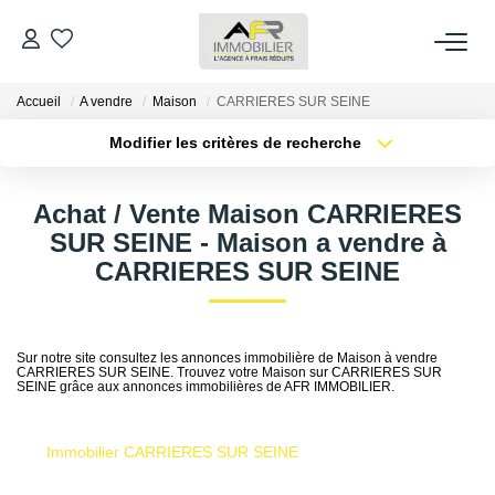
Accueil
A vendre
Maison
CARRIERES SUR SEINE
ACHETER
Modifier les critères de recherche
Type de transaction
Localisation
LOUER
Acheter
Localisation
Achat / Vente Maison CARRIERES
Type de bien
Sélectionnez...
Surface min
SUR SEINE - Maison a vendre à
ESTIMER
CARRIERES SUR SEINE
Plus de critères
Budget max
FAIRE GÉRER
Créer une alerte
Sur notre site consultez les annonces immobilière de Maison à vendre
CARRIERES SUR SEINE. Trouvez votre Maison sur CARRIERES SUR
NOS AGENCES
SEINE grâce aux annonces immobilières de AFR IMMOBILIER.
Qui Sommes Nous
Immobilier CARRIERES SUR SEINE
AFR IMMOBILIER Bezons