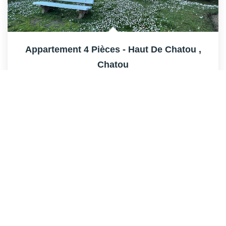
Appartement 4 Pièces - Haut De Chatou
,
Chatou
Loyer 1 690 €/mois
charges comprises
80
M²
Réf :
CH1690
4
Pièce(s)