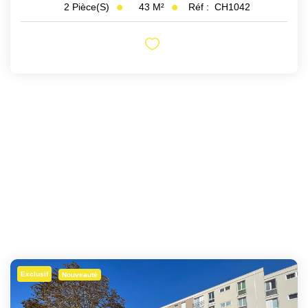
43
M²
Réf :
CH1042
2
Pièce(s)
Exclusif
Nouveauté