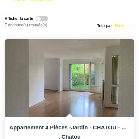
AFR IMMOBILIER Carrières-Sur-Seine
AFR IMMOBILIER Chatou - Location | Gestion | Syndic
Afficher la carte
AFR IMMOBILIER Chatou - Transaction
7 annonce(s) trouvée(s)
Trier par
AFR IMMOBILIER Houilles
AFR IMMOBILIER Sartrouville
CONTACT
Appartement 4 Pièces -Jardin - CHATOU - 2 Place De Parking
,
Chatou