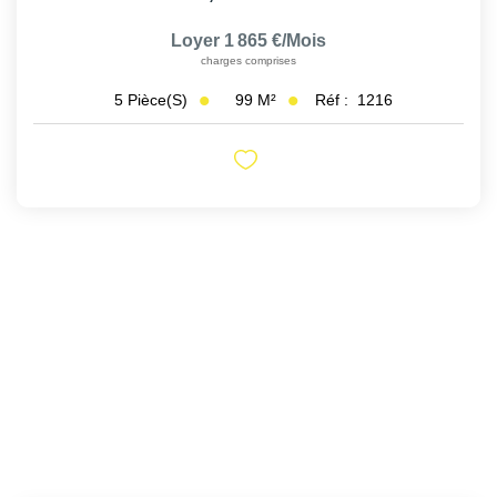
Loyer 1 865 €/mois
charges comprises
99
M²
Réf :
1216
5
Pièce(s)