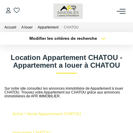
Accueil
A louer
Appartement
CHATOU
ACHETER
Modifier les critères de recherche
Type de transaction
Localisation
LOUER
Acheter
Localisation
Location Appartement CHATOU -
Type de bien
Sélectionnez...
Surface min
Appartement a louer à CHATOU
ESTIMER
Plus de critères
Budget max
FAIRE GÉRER
Sur notre site consultez les annonces immobilière de Appartement à louer
CHATOU. Trouvez votre Appartement sur CHATOU grâce aux annonces
Créer une alerte
immobilières de AFR IMMOBILIER.
NOS AGENCES
Achat / Vente Appartement CHATOU
Qui Sommes Nous
AFR IMMOBILIER Bezons
Immobilier CHATOU