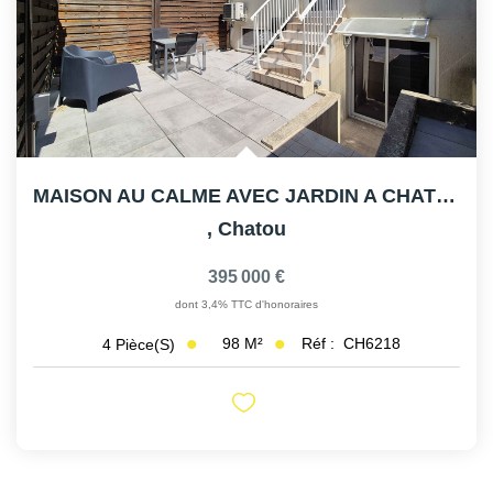
MAISON AU CALME AVEC JARDIN A CHATOU
,
Chatou
395 000 €
dont 3,4% TTC d'honoraires
98
M²
Réf :
CH6218
4
Pièce(s)