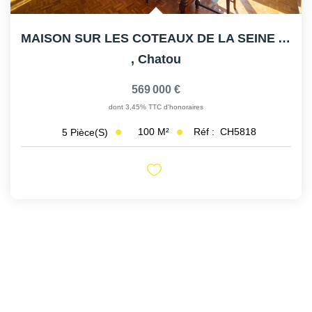
MAISON SUR LES COTEAUX DE LA SEINE A CHATOU
,
Chatou
569 000 €
dont 3,45% TTC d'honoraires
100
M²
Réf :
CH5818
5
Pièce(s)