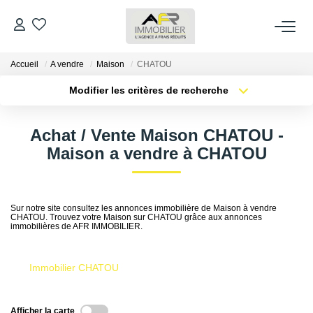
Accueil
A vendre
Maison
CHATOU
ACHETER
Modifier les critères de recherche
Type de transaction
Localisation
LOUER
Acheter
Localisation
Achat / Vente Maison CHATOU -
Type de bien
Sélectionnez...
Surface min
Maison a vendre à CHATOU
ESTIMER
Plus de critères
Budget max
FAIRE GÉRER
Sur notre site consultez les annonces immobilière de Maison à vendre
CHATOU. Trouvez votre Maison sur CHATOU grâce aux annonces
Créer une alerte
immobilières de AFR IMMOBILIER.
NOS AGENCES
Immobilier CHATOU
Qui Sommes Nous
AFR IMMOBILIER Bezons
Afficher la carte