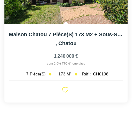
Maison Chatou 7 Pièce(s) 173 M2 + Sous-Sol 131 M2
,
Chatou
1 240 000 €
dont 2,9% TTC d'honoraires
173
M²
Réf :
CH6198
7
Pièce(s)