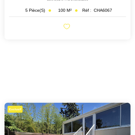
100
M²
Réf :
CHA6067
5
Pièce(s)
Exclusif