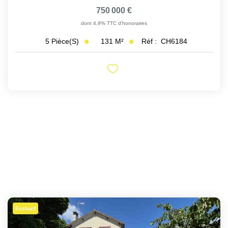
750 000 €
dont 4,9% TTC d'honoraires
131
M²
Réf :
CH6184
5
Pièce(s)
Exclusif