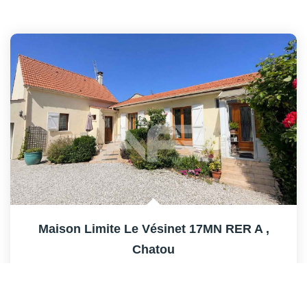
Maison Limite Le Vésinet 17MN RER A
,
Chatou
779 000 €
dont 4,01% TTC d'honoraires