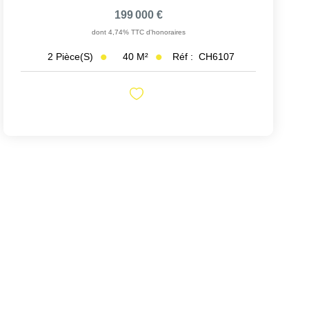
199 000 €
dont 4,74% TTC d'honoraires
40
M²
Réf :
CH6107
2
Pièce(s)