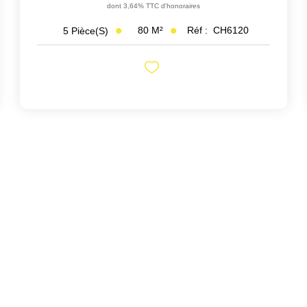
dont 3,64% TTC d'honoraires
80
M²
Réf :
CH6120
5
Pièce(s)