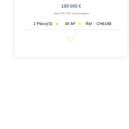
189 000 €
dont 5% TTC d'honoraires
46
M²
Réf :
CH6188
2
Pièce(s)