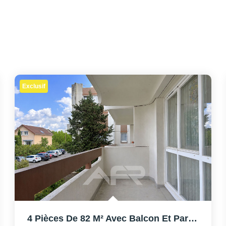
Exclusif
4 Pièces De 82 M² Avec Balcon Et Parking - À 15 Min Du RER...