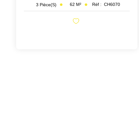
62
M²
Réf :
CH6070
3
Pièce(s)