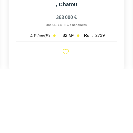
,
Chatou
363 000 €
dont 3,71% TTC d'honoraires
82
M²
Réf :
2739
4
Pièce(s)