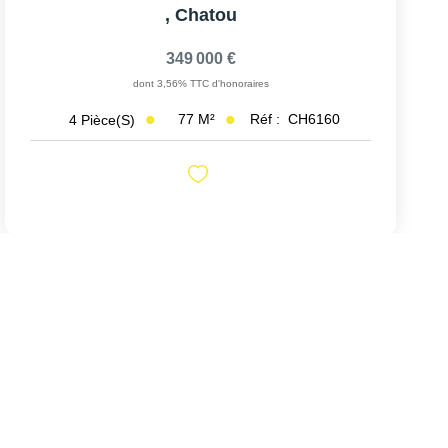
,
Chatou
349 000 €
dont 3,56% TTC d'honoraires
77
M²
Réf :
CH6160
4
Pièce(s)