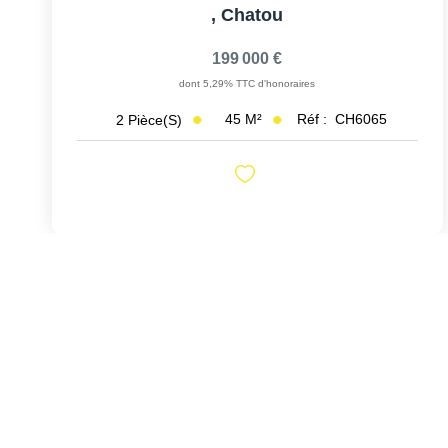
,
Chatou
199 000 €
dont 5,29% TTC d'honoraires
45
M²
Réf :
CH6065
2
Pièce(s)