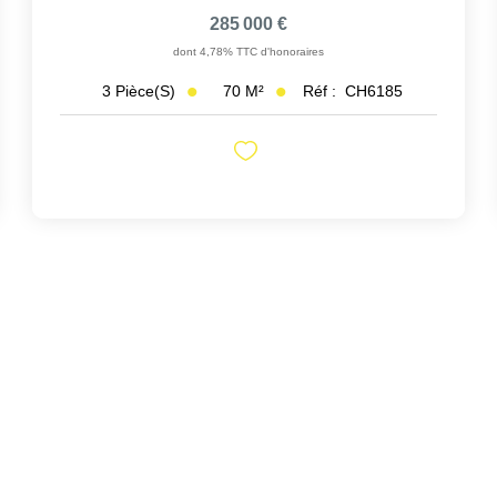
285 000 €
dont 4,78% TTC d'honoraires
70
M²
Réf :
CH6185
3
Pièce(s)