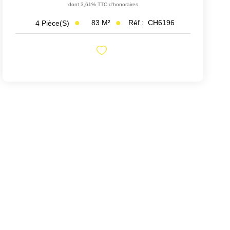
dont 3,61% TTC d'honoraires
83
M²
Réf :
CH6196
4
Pièce(s)