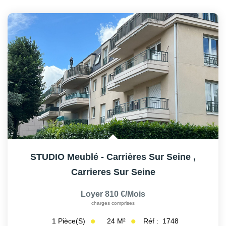
AFR IMMOBILIER Carrières-Sur-Seine
AFR IMMOBILIER Chatou - Location | Gestion | Syndic
AFR IMMOBILIER Chatou - Transaction
AFR IMMOBILIER Houilles
AFR IMMOBILIER Sartrouville
CONTACT
STUDIO Meublé - Carrières Sur Seine
,
Carrieres Sur Seine
Loyer 810 €/mois
charges comprises
24
M²
Réf :
1748
1
Pièce(s)