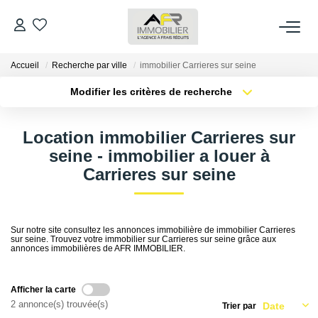
Accueil
Recherche par ville
immobilier Carrieres sur seine
ACHETER
Modifier les critères de recherche
Type de transaction
Localisation
LOUER
Acheter
Localisation
Location immobilier Carrieres sur
Type de bien
Sélectionnez...
Surface min
seine - immobilier a louer à
ESTIMER
Carrieres sur seine
Plus de critères
Budget max
FAIRE GÉRER
Créer une alerte
Sur notre site consultez les annonces immobilière de immobilier Carrieres
sur seine. Trouvez votre immobilier sur Carrieres sur seine grâce aux
NOS AGENCES
annonces immobilières de AFR IMMOBILIER.
Qui Sommes Nous
Afficher la carte
AFR IMMOBILIER Bezons
2 annonce(s) trouvée(s)
Trier par