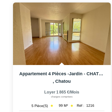
Appartement 4 Pièces -Jardin - CHATOU - 2 Place De Parking
,
Chatou
Loyer 1 865 €/mois
charges comprises
99
M²
Réf :
1216
5
Pièce(s)