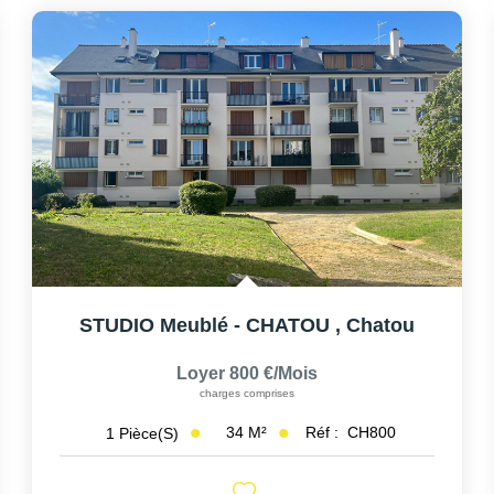
STUDIO Meublé - CHATOU
,
Chatou
Loyer 800 €/mois
charges comprises
34
M²
Réf :
CH800
1
Pièce(s)