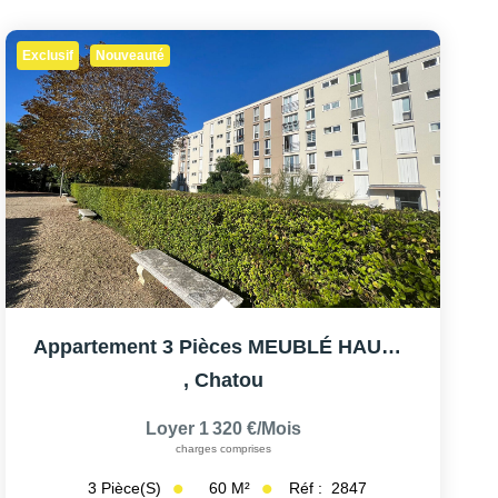
Exclusif
Nouveauté
Appartement 3 Pièces MEUBLÉ HAUT DE CHATOU
,
Chatou
Loyer 1 320 €/mois
charges comprises
60
M²
Réf :
2847
3
Pièce(s)