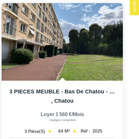
3 PIECES MEUBLE - Bas De Chatou - Proche RER
,
Chatou
Loyer 1 560 €/mois
charges comprises
64
M²
Réf :
2025
3
Pièce(s)