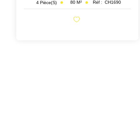
80
M²
Réf :
CH1690
4
Pièce(s)