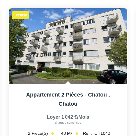
Exclusif
Appartement 2 Pièces - Chatou
,
Chatou
Loyer 1 042 €/mois
charges comprises
43
M²
Réf :
CH1042
2
Pièce(s)