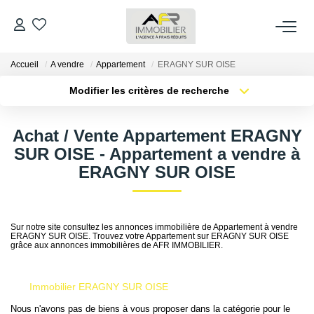
Accueil
A vendre
Appartement
ERAGNY SUR OISE
ACHETER
Modifier les critères de recherche
Type de transaction
Localisation
LOUER
Acheter
Localisation
Achat / Vente Appartement ERAGNY
Type de bien
Sélectionnez...
Surface min
SUR OISE - Appartement a vendre à
ESTIMER
ERAGNY SUR OISE
Plus de critères
Budget max
FAIRE GÉRER
Créer une alerte
Sur notre site consultez les annonces immobilière de Appartement à vendre
ERAGNY SUR OISE. Trouvez votre Appartement sur ERAGNY SUR OISE
NOS AGENCES
grâce aux annonces immobilières de AFR IMMOBILIER.
Qui Sommes Nous
Immobilier ERAGNY SUR OISE
AFR IMMOBILIER Bezons
Nous n'avons pas de biens à vous proposer dans la catégorie pour le