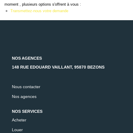
AFR IMMOBILIER Carrières-Sur-Seine
moment , plusieurs options s'offrent à vous :
Transmettez-nous votre demande
AFR IMMOBILIER Chatou - Location | Gestion | Syndic
AFR IMMOBILIER Chatou - Transaction
AFR IMMOBILIER Houilles
AFR IMMOBILIER Sartrouville
NOS AGENCES
CONTACT
148 RUE EDOUARD VAILLANT, 95870 BEZONS
Nous contacter
Nos agences
NOS SERVICES
Acheter
Louer