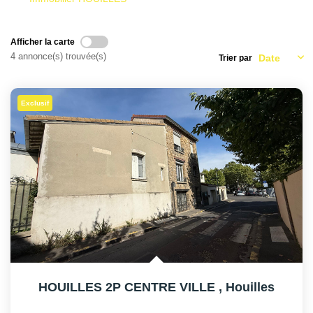
AFR IMMOBILIER Carrières-Sur-Seine
AFR IMMOBILIER Chatou - Location | Gestion | Syndic
Afficher la carte
AFR IMMOBILIER Chatou - Transaction
4 annonce(s) trouvée(s)
Trier par
AFR IMMOBILIER Houilles
AFR IMMOBILIER Sartrouville
Exclusif
CONTACT
HOUILLES 2P CENTRE VILLE
,
Houilles