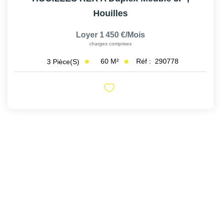
Houilles
Loyer 1 450 €/mois
charges comprises
60
M²
Réf :
290778
3
Pièce(s)