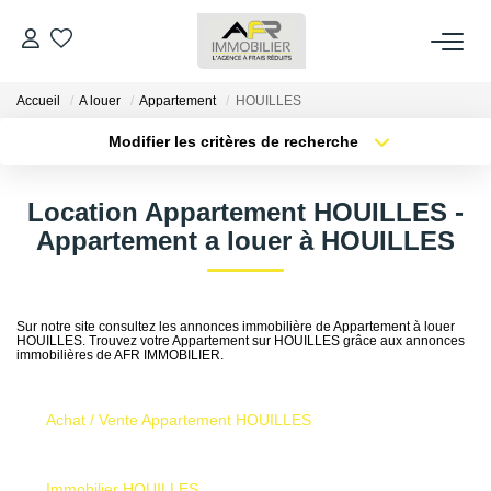
Accueil
A louer
Appartement
HOUILLES
ACHETER
Modifier les critères de recherche
Type de transaction
Localisation
LOUER
Acheter
Localisation
Location Appartement HOUILLES -
Type de bien
Sélectionnez...
Surface min
Appartement a louer à HOUILLES
ESTIMER
Plus de critères
Budget max
FAIRE GÉRER
Sur notre site consultez les annonces immobilière de Appartement à louer
HOUILLES. Trouvez votre Appartement sur HOUILLES grâce aux annonces
Créer une alerte
immobilières de AFR IMMOBILIER.
NOS AGENCES
Achat / Vente Appartement HOUILLES
Qui Sommes Nous
AFR IMMOBILIER Bezons
Immobilier HOUILLES