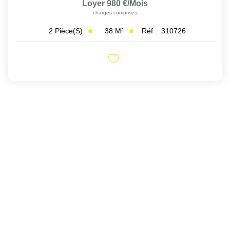
Loyer 980 €/mois
charges comprises
38
M²
Réf :
310726
2
Pièce(s)