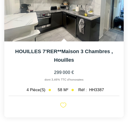
HOUILLES 7'RER**Maison 3 Chambres
,
Houilles
299 000 €
dont 3,46% TTC d'honoraires
58
M²
Réf :
HH3387
4
Pièce(s)