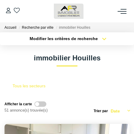
Accueil
Recherche par ville
immobilier Houilles
ACHETER
Modifier les critères de recherche
LOUER
Localisation
Type de transaction
Surface min
immobilier Houilles
Type de bien
ESTIMER
Plus de critères
Budget max
Créer une alerte
FAIRE GÉRER
Tous les secteurs
NOS AGENCES
Afficher la carte
51 annonce(s) trouvée(s)
Trier par
Qui Sommes Nous
AFR IMMOBILIER Bezons
AFR IMMOBILIER Carrières-Sur-Seine