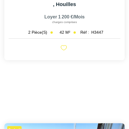
,
Houilles
Loyer 1 200 €/mois
charges comprises
42
M²
Réf :
H3447
2
Pièce(s)