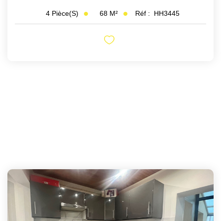
68
M²
Réf :
HH3445
4
Pièce(s)