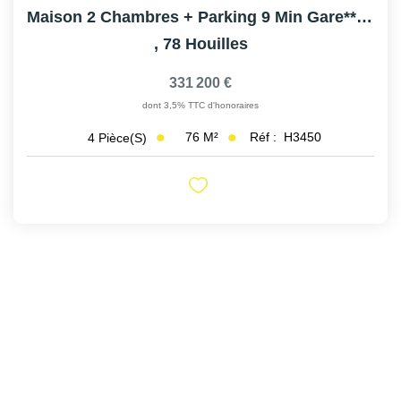
Maison 2 Chambres + Parking 9 Min Gare** HOUILLES
,
78 Houilles
331 200 €
dont 3,5% TTC d'honoraires
76
M²
Réf :
H3450
4
Pièce(s)