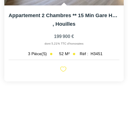
Appartement 2 Chambres ** 15 Min Gare HOUILLES
,
Houilles
199 900 €
dont 5,21% TTC d'honoraires
52
M²
Réf :
H3451
3
Pièce(s)