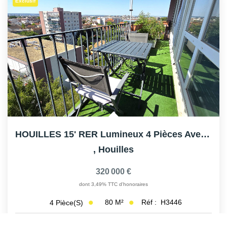
Exclusif
HOUILLES 15' RER Lumineux 4 Pièces Avec Balcon Et Vue...
,
Houilles
320 000 €
dont 3,49% TTC d'honoraires
80
M²
Réf :
H3446
4
Pièce(s)