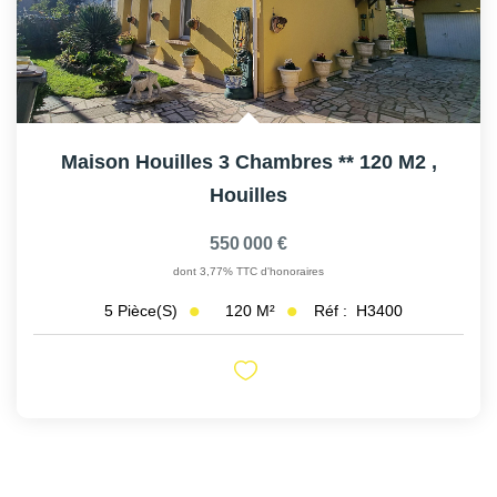
Maison Houilles 3 Chambres ** 120 M2
,
Houilles
550 000 €
dont 3,77% TTC d'honoraires
120
M²
Réf :
H3400
5
Pièce(s)