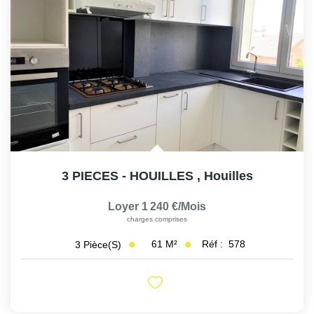
AFR IMMOBILIER Chatou - Location | Gestion | Syndic
AFR IMMOBILIER Chatou - Transaction
AFR IMMOBILIER Houilles
AFR IMMOBILIER Sartrouville
CONTACT
3 PIECES - HOUILLES
,
Houilles
Loyer 1 240 €/mois
charges comprises
61
M²
Réf :
578
3
Pièce(s)