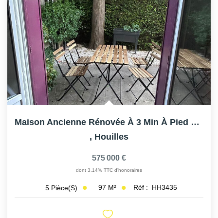
AFR IMMOBILIER Carrières-Sur-Seine
AFR IMMOBILIER Chatou - Location | Gestion | Syndic
AFR IMMOBILIER Chatou - Transaction
AFR IMMOBILIER Houilles
AFR IMMOBILIER Sartrouville
CONTACT
Maison Ancienne Rénovée À 3 Min À Pied De La Gare De...
,
Houilles
575 000 €
dont 3,14% TTC d'honoraires
97
M²
Réf :
HH3435
5
Pièce(s)