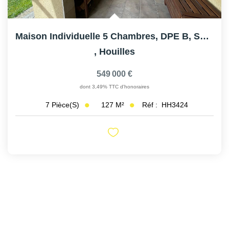
Maison Individuelle 5 Chambres, DPE B, Suite Parentale
,
Houilles
549 000 €
dont 3,49% TTC d'honoraires
127
M²
Réf :
HH3424
7
Pièce(s)