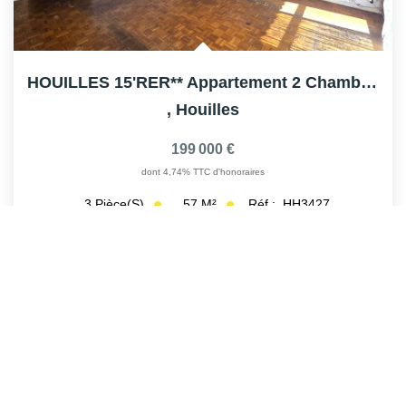
HOUILLES 15'RER** Appartement 2 Chambres
,
Houilles
199 000 €
dont 4,74% TTC d'honoraires
57
M²
Réf :
HH3427
3
Pièce(s)