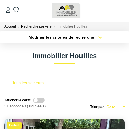
Accueil
Recherche par ville
immobilier Houilles
ACHETER
Modifier les critères de recherche
Type de transaction
Localisation
LOUER
Acheter
Localisation
immobilier Houilles
Type de bien
Sélectionnez...
Surface min
ESTIMER
Plus de critères
Budget max
FAIRE GÉRER
Tous les secteurs
Créer une alerte
NOS AGENCES
Afficher la carte
51 annonce(s) trouvée(s)
Trier par
Qui Sommes Nous
AFR IMMOBILIER Bezons
Exclusif