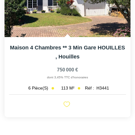
Maison 4 Chambres ** 3 Min Gare HOUILLES
,
Houilles
750 000 €
dont 3,45% TTC d'honoraires
113
M²
Réf :
H3441
6
Pièce(s)