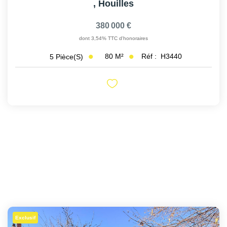
,
Houilles
380 000 €
dont 3,54% TTC d'honoraires
80
M²
Réf :
H3440
5
Pièce(s)
Exclusif