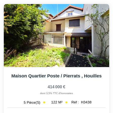
Maison Quartier Poste / Pierrats
,
Houilles
414 000 €
dont 3,5% TTC d'honoraires
122
M²
Réf :
H3438
5
Pièce(s)