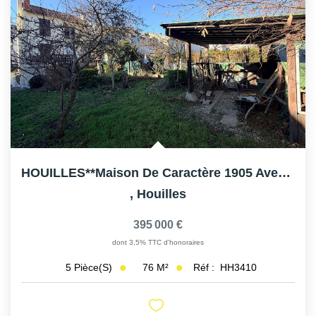
HOUILLES**Maison De Caractère 1905 Avec Jardin Sans...
,
Houilles
395 000 €
dont 3,5% TTC d'honoraires
76
M²
Réf :
HH3410
5
Pièce(s)