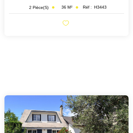
36
M²
Réf :
H3443
2
Pièce(s)