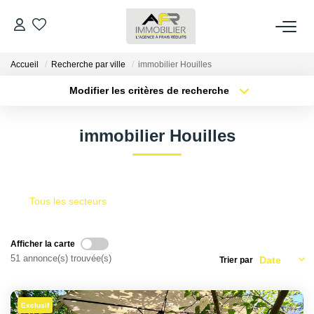
Accueil
Recherche par ville
immobilier Houilles
ACHETER
Modifier les critères de recherche
Type de transaction
Localisation
LOUER
Acheter
Localisation
immobilier Houilles
Type de bien
Sélectionnez...
Surface min
ESTIMER
Plus de critères
Budget max
FAIRE GÉRER
Tous les secteurs
Créer une alerte
NOS AGENCES
Afficher la carte
51 annonce(s) trouvée(s)
Trier par
Qui Sommes Nous
AFR IMMOBILIER Bezons
Exclusif