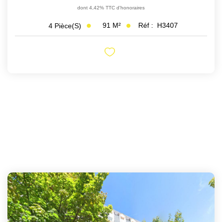
dont 4,42% TTC d'honoraires
91
M²
Réf :
H3407
4
Pièce(s)