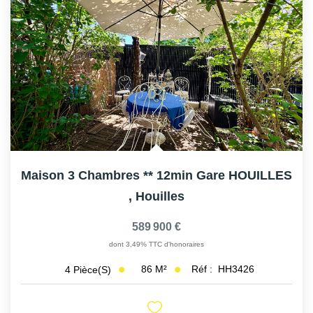
AFR IMMOBILIER Carrières-Sur-Seine
AFR IMMOBILIER Chatou - Location | Gestion | Syndic
AFR IMMOBILIER Chatou - Transaction
AFR IMMOBILIER Houilles
AFR IMMOBILIER Sartrouville
CONTACT
Maison 3 Chambres ** 12min Gare HOUILLES
,
Houilles
589 900 €
dont 3,49% TTC d'honoraires
86
M²
Réf :
HH3426
4
Pièce(s)