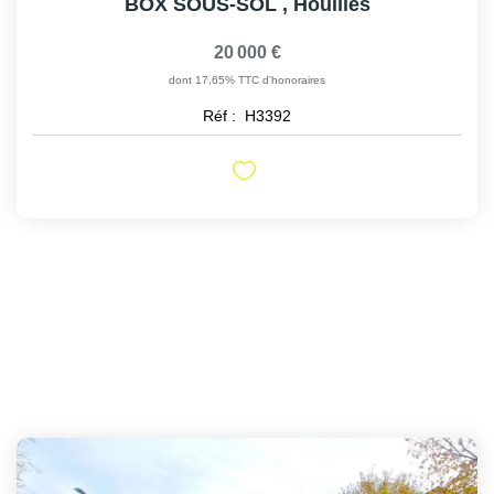
BOX SOUS-SOL
,
Houilles
20 000 €
dont 17,65% TTC d'honoraires
Réf :
H3392