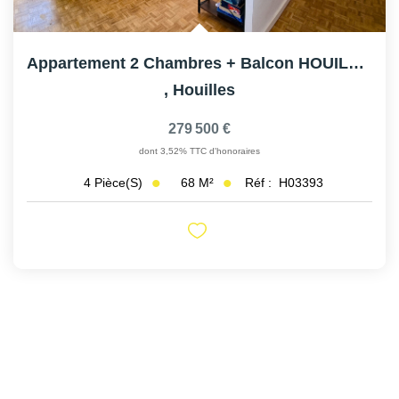
Appartement 2 Chambres + Balcon HOUILLES
,
Houilles
279 500 €
dont 3,52% TTC d'honoraires
68
M²
Réf :
H03393
4
Pièce(s)