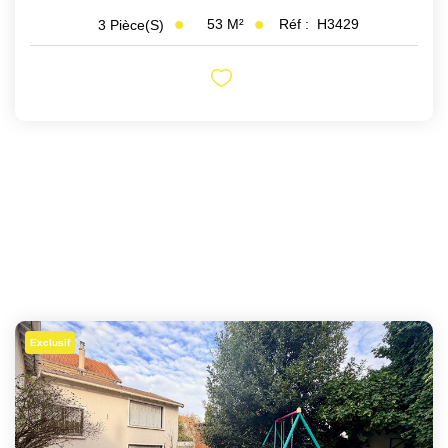
53
M²
Réf :
H3429
3
Pièce(s)
Exclusif