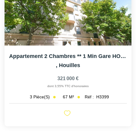
Appartement 2 Chambres ** 1 Min Gare HOUILLES
,
Houilles
321 000 €
dont 3,55% TTC d'honoraires
67
M²
Réf :
H3399
3
Pièce(s)