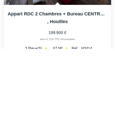
Appart RDC 2 Chambres + Bureau CENTRE-VILLE HOUILLES
,
Houilles
199 900 €
dont 4,71% TTC d'honoraires
67
M²
Réf :
H3414
3
Pièce(s)