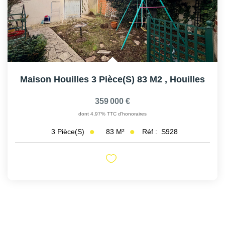
Maison Houilles 3 Pièce(s) 83 M2
,
Houilles
359 000 €
dont 4,97% TTC d'honoraires
83
M²
Réf :
S928
3
Pièce(s)