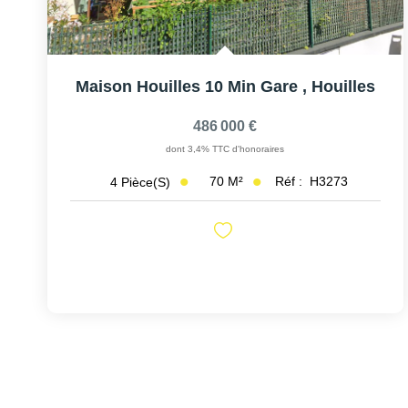
Maison Houilles 10 Min Gare
,
Houilles
486 000 €
dont 3,4% TTC d'honoraires
70
M²
Réf :
H3273
4
Pièce(s)