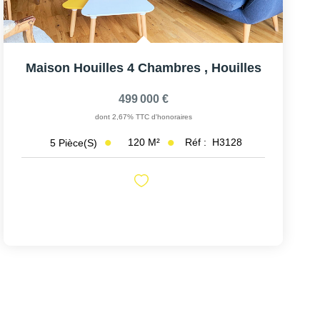
Maison Houilles 4 Chambres
,
Houilles
499 000 €
dont 2,67% TTC d'honoraires
120
M²
Réf :
H3128
5
Pièce(s)