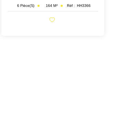
164
M²
Réf :
HH3366
6
Pièce(s)