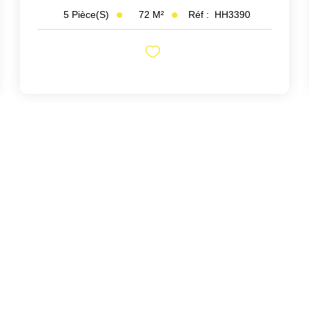
72
M²
Réf :
HH3390
5
Pièce(s)