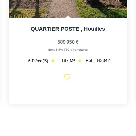
QUARTIER POSTE
,
Houilles
589 950 €
dont 3,5% TTC d'honoraires
187
M²
Réf :
H3342
6
Pièce(s)