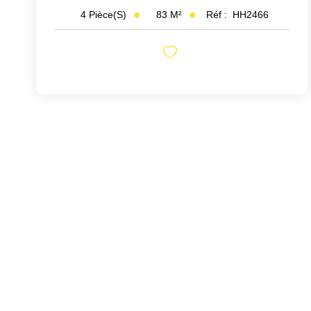
83
M²
Réf :
HH2466
4
Pièce(s)