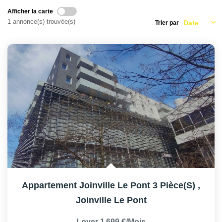
AFR IMMOBILIER Carrières-Sur-Seine
Afficher la carte
AFR IMMOBILIER Chatou - Location | Gestion | Syndic
1 annonce(s) trouvée(s)
Trier par
AFR IMMOBILIER Chatou - Transaction
AFR IMMOBILIER Houilles
AFR IMMOBILIER Sartrouville
CONTACT
Appartement Joinville Le Pont 3 Pièce(s)
,
Joinville Le Pont
Loyer 1 699 €/mois