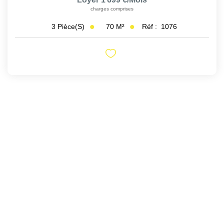
charges comprises
70
M²
Réf :
1076
3
Pièce(s)