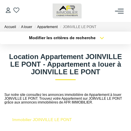
Accueil
A louer
Appartement
JOINVILLE LE PONT
ACHETER
Modifier les critères de recherche
Type de transaction
Localisation
LOUER
Acheter
Localisation
Location Appartement JOINVILLE
Type de bien
Sélectionnez...
Surface min
LE PONT - Appartement a louer à
ESTIMER
JOINVILLE LE PONT
Plus de critères
Budget max
FAIRE GÉRER
Créer une alerte
Sur notre site consultez les annonces immobilière de Appartement à louer
JOINVILLE LE PONT. Trouvez votre Appartement sur JOINVILLE LE PONT
NOS AGENCES
grâce aux annonces immobilières de AFR IMMOBILIER.
Qui Sommes Nous
Immobilier JOINVILLE LE PONT
AFR IMMOBILIER Bezons