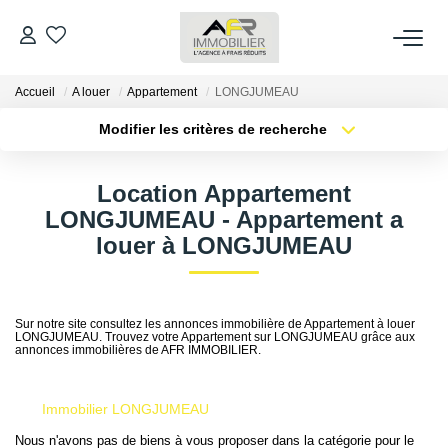
Accueil
A louer
Appartement
LONGJUMEAU
ACHETER
Modifier les critères de recherche
Type de transaction
Localisation
LOUER
Acheter
Localisation
Location Appartement
Type de bien
Sélectionnez...
Surface min
LONGJUMEAU - Appartement a
ESTIMER
louer à LONGJUMEAU
Plus de critères
Budget max
FAIRE GÉRER
Créer une alerte
Sur notre site consultez les annonces immobilière de Appartement à louer
LONGJUMEAU. Trouvez votre Appartement sur LONGJUMEAU grâce aux
NOS AGENCES
annonces immobilières de AFR IMMOBILIER.
Qui Sommes Nous
Immobilier LONGJUMEAU
AFR IMMOBILIER Bezons
Nous n'avons pas de biens à vous proposer dans la catégorie pour le