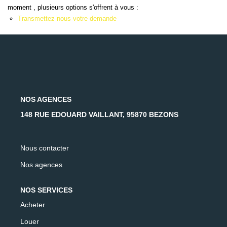
AFR IMMOBILIER Carrières-Sur-Seine
moment , plusieurs options s'offrent à vous :
Transmettez-nous votre demande
AFR IMMOBILIER Chatou - Location | Gestion | Syndic
AFR IMMOBILIER Chatou - Transaction
AFR IMMOBILIER Houilles
AFR IMMOBILIER Sartrouville
NOS AGENCES
CONTACT
148 RUE EDOUARD VAILLANT, 95870 BEZONS
Nous contacter
Nos agences
NOS SERVICES
Acheter
Louer