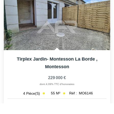
Tirplex Jardin- Montesson La Borde
,
Montesson
229 000 €
dont 4,09% TTC d'honoraires
55
M²
Réf :
MO6146
4
Pièce(s)