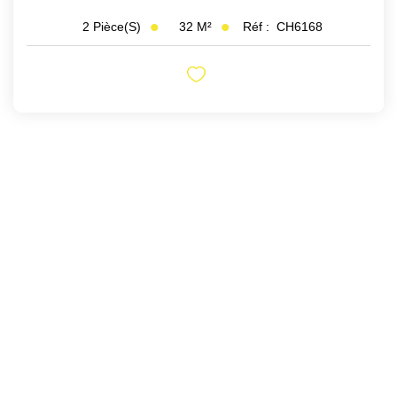
32
M²
Réf :
CH6168
2
Pièce(s)