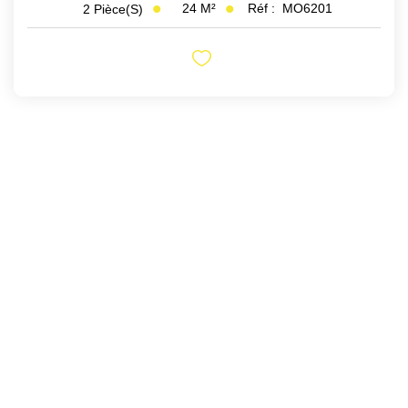
24
M²
Réf :
MO6201
2
Pièce(s)