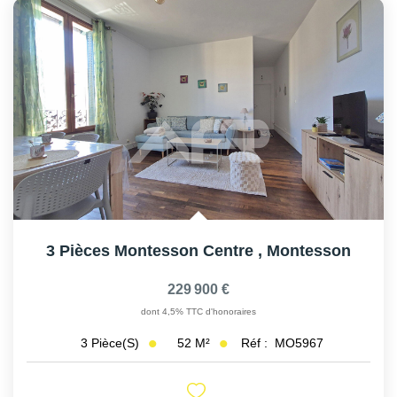
3 Pièces Montesson Centre
,
Montesson
229 900 €
dont 4,5% TTC d'honoraires
52
M²
Réf :
MO5967
3
Pièce(s)