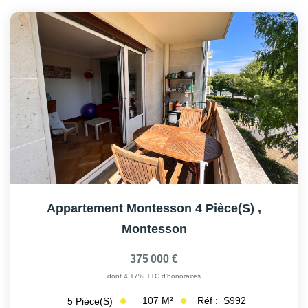
Appartement Montesson 4 Pièce(s)
,
Montesson
375 000 €
dont 4,17% TTC d'honoraires
107
M²
Réf :
S992
5
Pièce(s)