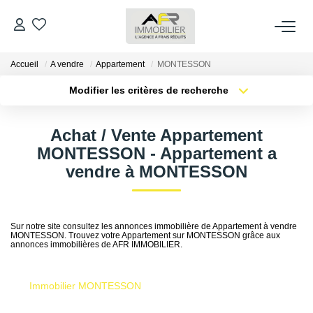
Accueil
A vendre
Appartement
MONTESSON
ACHETER
Modifier les critères de recherche
Type de transaction
Localisation
LOUER
Acheter
Localisation
Achat / Vente Appartement
Type de bien
Sélectionnez...
Surface min
MONTESSON - Appartement a
ESTIMER
vendre à MONTESSON
Plus de critères
Budget max
FAIRE GÉRER
Créer une alerte
Sur notre site consultez les annonces immobilière de Appartement à vendre
MONTESSON. Trouvez votre Appartement sur MONTESSON grâce aux
NOS AGENCES
annonces immobilières de AFR IMMOBILIER.
Qui Sommes Nous
Immobilier MONTESSON
AFR IMMOBILIER Bezons