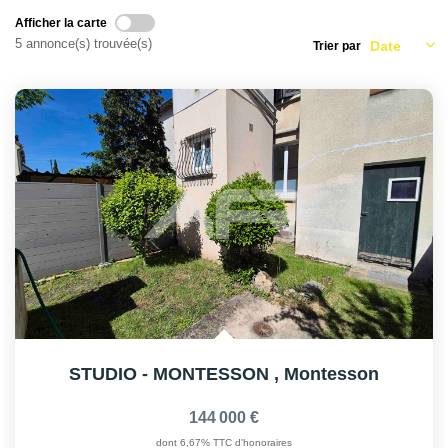
AFR IMMOBILIER Carrières-Sur-Seine
Afficher la carte
AFR IMMOBILIER Chatou - Location | Gestion | Syndic
5 annonce(s) trouvée(s)
Trier par
AFR IMMOBILIER Chatou - Transaction
AFR IMMOBILIER Houilles
AFR IMMOBILIER Sartrouville
CONTACT
STUDIO - MONTESSON
,
Montesson
144 000 €
dont 6,67% TTC d'honoraires