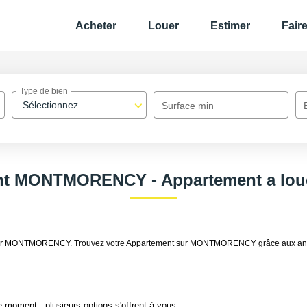
Acheter
Louer
Estimer
Fair
Type de bien
Sélectionnez...
Surface min
ent MONTMORENCY - Appartement a l
à louer MONTMORENCY. Trouvez votre Appartement sur MONTMORENCY grâce aux a
 moment , plusieurs options s'offrent à vous :