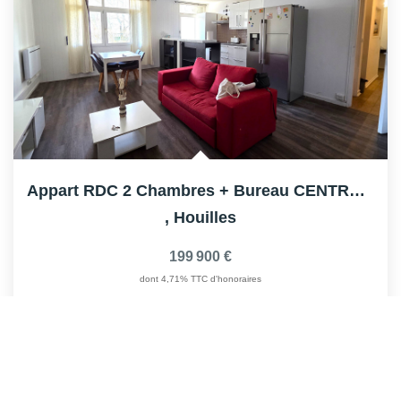
Appart RDC 2 Chambres + Bureau CENTRE-VILLE HOUILLES
,
Houilles
199 900 €
dont 4,71% TTC d'honoraires
67
M²
Réf :
H3414
3
Pièce(s)