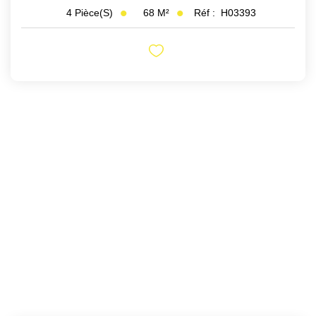
68
M²
Réf :
H03393
4
Pièce(s)