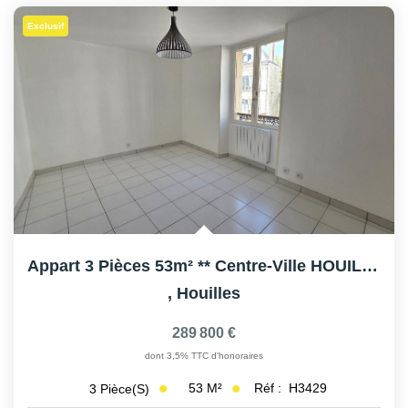
Exclusif
Appart 3 Pièces 53m² ** Centre-Ville HOUILLES
,
Houilles
289 800 €
dont 3,5% TTC d'honoraires
53
M²
Réf :
H3429
3
Pièce(s)