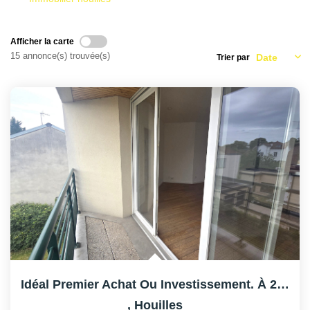
AFR IMMOBILIER Chatou - Location | Gestion | Syndic
Afficher la carte
AFR IMMOBILIER Chatou - Transaction
15 annonce(s) trouvée(s)
Trier par
AFR IMMOBILIER Houilles
AFR IMMOBILIER Sartrouville
CONTACT
Idéal Premier Achat Ou Investissement. À 2 Pas De La Gare !
,
Houilles