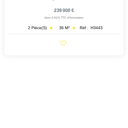
239 000 €
dont 3,91% TTC d'honoraires
36
M²
Réf :
H3443
2
Pièce(s)