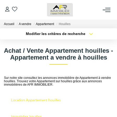
Accueil
A vendre
Appartement
Houilles
ACHETER
Modifier les critères de recherche
LOUER
Localisation
Type de transaction
Surface min
Achat / Vente Appartement houilles -
Type de bien
Appartement a vendre à houilles
ESTIMER
Plus de critères
Budget max
Créer une alerte
FAIRE GÉRER
Sur notre site consultez les annonces immobilière de Appartement à vendre
houilles. Trouvez votre Appartement sur houilles grâce aux annonces
immobilières de AFR IMMOBILIER.
NOS AGENCES
Qui Sommes Nous
Location Appartement houilles
AFR IMMOBILIER Bezons
Immobilier houilles
AFR IMMOBILIER Carrières-Sur-Seine