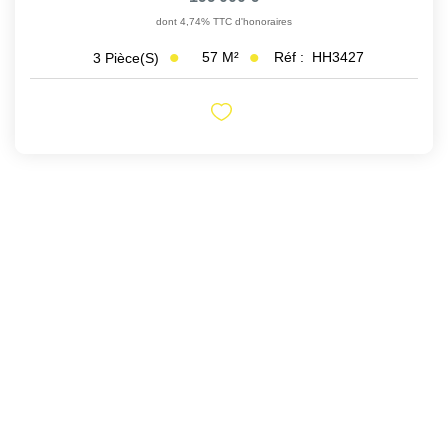
dont 4,74% TTC d'honoraires
57
M²
Réf :
HH3427
3
Pièce(s)