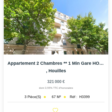
Appartement 2 Chambres ** 1 Min Gare HOUILLES
,
Houilles
321 000 €
dont 3,55% TTC d'honoraires
67
M²
Réf :
H3399
3
Pièce(s)